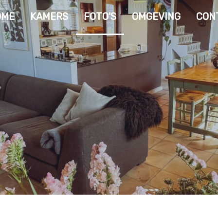
OME
KAMERS
FOTO'S
OMGEVING
CON