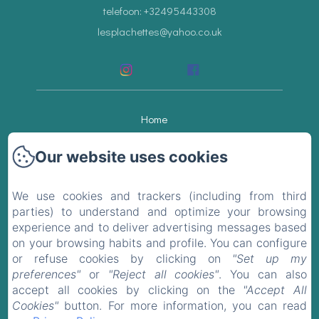
telefoon: +32495443308
lesplachettes@yahoo.co.uk
Home
Kamers
Our website uses cookies
Restaurant
We use cookies and trackers (including from third
parties) to understand and optimize your browsing
Omgeving
experience and to deliver advertising messages based
on your browsing habits and profile. You can configure
Café's & Restaurants
or refuse cookies by clicking on
"Set up my
preferences"
or
"Reject all cookies"
. You can also
Contact
accept all cookies by clicking on the
"Accept All
Cookies"
button. For more information, you can read