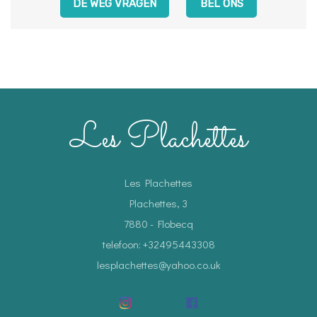
DE WEG VRAGEN
BEL ONS
Les Plachettes
Les Plachettes
Plachettes, 3
7880 - Flobecq
telefoon: +32495443308
lesplachettes@yahoo.co.uk