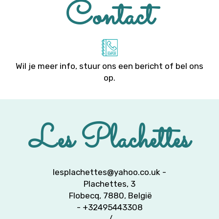
Contact
Wil je meer info, stuur ons een bericht of bel ons
op.
Les Plachettes
lesplachettes@yahoo.co.uk
-
Plachettes, 3
Flobecq, 7880, België
- +32495443308