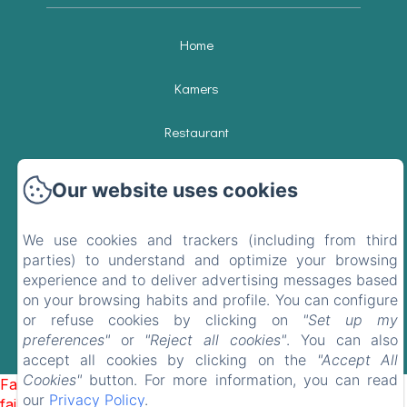
Home
Kamers
Restaurant
Omgeving
Our website uses cookies
Café's & Restaurants
We use cookies and trackers (including from third
parties) to understand and optimize your browsing
Contact
experience and to deliver advertising messages based
on your browsing habits and profile. You can configure
EN
FR
NL
or refuse cookies by clicking on
"Set up my
preferences"
or
"Reject all cookies"
. You can also
Mogelijk gemaakt met Amenitiz
accept all cookies by clicking on the
"Accept All
Cookies"
button. For more information, you can read
Failed to load BookingEngine/index: Loading chunk 1322
our
Privacy Policy
.
failed. (missing: